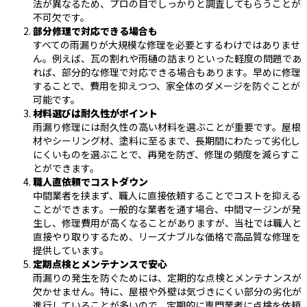
法が異なるため、プロの目でしっかりと調査してもらうことが
不可欠です。
部分修理で対応できる場合も
すべての雨漏りが大規模な修理を必要とするわけではありませ
ん。例えば、瓦の割れや雨樋の詰まりといった軽度の問題であ
れば、部分的な修理で対応できる場合もあります。早めに修理
することで、費用を抑えつつ、家全体のダメージを防ぐことが
可能です。
材料選びは耐久性がポイント
雨漏り修理には耐久性の高い材料を選ぶことが重要です。屋根
材やシーリング材、塗料に至るまで、長期間にわたって劣化し
にくいものを選ぶことで、再発を防ぎ、修理の頻度を減らすこ
とができます。
職人直依頼でコストダウン
中間業者を挟まず、職人に直接依頼することでコストを抑える
ことができます。一般的な業者を通す場合、中間マージンが発
生し、修理費用が高くなることがありますが、当社では職人と
直接やり取りするため、リーズナブルな価格で高品質な修理を
提供しています。
定期点検とメンテナンスで安心
雨漏りの発生を防ぐためには、定期的な点検とメンテナンスが
欠かせません。特に、屋根や外壁は気づきにくい部分の劣化が
進行していることが多いので、定期的に専門業者に点検を依頼