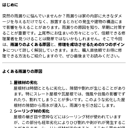
はじめに
突然の雨漏りに悩んでいませんか？雨漏りは家の内部に大きなダメ
ージを与えるだけでなく、放置するとカビの発生や建物の構造にま
で影響を与えることがあります。雨漏りの原因を知り、早期に対策す
ることが重要です。上尾市にお住まいの方々にとって、信頼できる修
理業者を見つけることは簡単ではないかもしれません。そこで今回
は、
雨漏りのよくある原因
と、
修理を成功させるための5つのポイン
ト
について詳しく解説していきます。また、職人直依頼でお得に修
理できる方法もご紹介しますので、ぜひ最後までお読みください。
よくある雨漏りの原因
屋根材の劣化
屋根材は時間とともに劣化し、隙間や割れが生じることがあり
ます。特にスレート屋根や瓦屋根では、強風や台風の影響でず
れたり、割れてしまうことが多いです。このような劣化した屋
根材の隙間から雨水が浸入し、雨漏りを引き起こします。
シーリング材の劣化
屋根の継ぎ目や窓枠などにはシーリング材が使われています
が、この部分も経年劣化によりひび割れや剥がれが発生するこ
とがあります。シーリング材が劣化すると、そこから雨水が侵