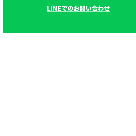
LINEでのお問い合わせ
理・屋根修理なら上尾市の株式会社和田板金工業へ
ホーム
業務案内
採用情報
建築板金工事スタッフ
事務スタッフ
施工実績
会社概要
ブログ
お問い合わせ
カバー工法を用いた雨漏り修理・屋根修理なら上尾市
の株式会社和田板金工業へ