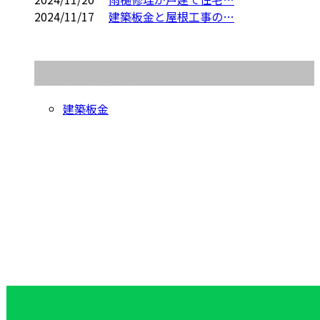
2024/11/17
建築板金と屋根工事の…
コラムカテゴリ
建築板金
お問い合わせ
お電話でのお問い合わせ
048-725-8293
カバー工法を用
いた雨漏り修
受付／9：00～17：00 ［営業電話お断り］