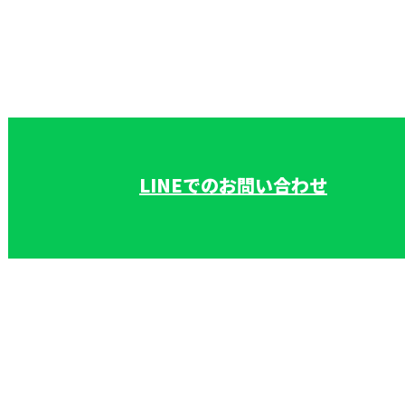
お電話でのお問い合わせ
048-725-8293
カバー工法を用
いた雨漏り修
受付／9：00～17：00 ［営業電話お断り］
LINEでのお問い合わせ
理・屋根修理なら上尾市の株式会社和田板金工業へ
ホーム
業務案内
採用情報
建築板金工事スタッフ
事務スタッフ