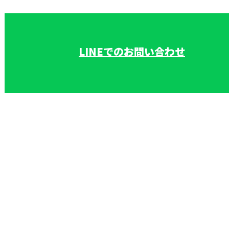
いた雨漏り修
受付／9：00～17：00 ［営業電話お断り］
LINEでのお問い合わせ
理・屋根修理なら上尾市の株式会社和田板金工業へ
ホーム
業務案内
採用情報
建築板金工事スタッフ
事務スタッフ
施工実績
会社概要
ブログ
お問い合わせ