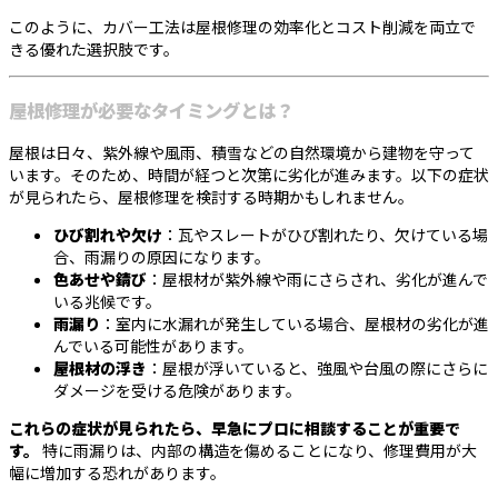
このように、カバー工法は屋根修理の効率化とコスト削減を両立で
きる優れた選択肢です。
屋根修理が必要なタイミングとは？
屋根は日々、紫外線や風雨、積雪などの自然環境から建物を守って
います。そのため、時間が経つと次第に劣化が進みます。以下の症状
が見られたら、屋根修理を検討する時期かもしれません。
ひび割れや欠け
：瓦やスレートがひび割れたり、欠けている場
合、雨漏りの原因になります。
色あせや錆び
：屋根材が紫外線や雨にさらされ、劣化が進んで
いる兆候です。
雨漏り
：室内に水漏れが発生している場合、屋根材の劣化が進
んでいる可能性があります。
屋根材の浮き
：屋根が浮いていると、強風や台風の際にさらに
ダメージを受ける危険があります。
これらの症状が見られたら、早急にプロに相談することが重要で
す。
特に雨漏りは、内部の構造を傷めることになり、修理費用が大
幅に増加する恐れがあります。