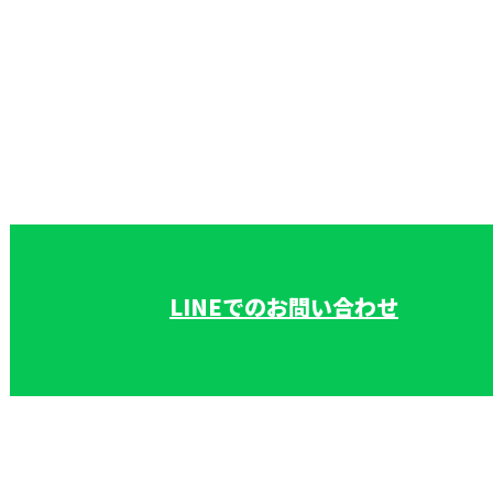
お問い合わせ
お電話でのお問い合わせ
048-725-8293
カバー工法を用
いた雨漏り修
受付／9：00～17：00 ［営業電話お断り］
LINEでのお問い合わせ
理・屋根修理なら上尾市の株式会社和田板金工業へ
ホーム
業務案内