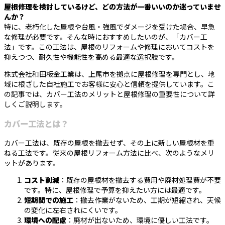
屋根修理を検討しているけど、どの方法が一番いいのか迷っていませ
んか？
特に、老朽化した屋根や台風・強風でダメージを受けた場合、早急
な修理が必要です。そんな時におすすめしたいのが、「カバー工
法」です。この工法は、屋根のリフォームや修理においてコストを
抑えつつ、耐久性や機能性を高める最適な選択肢です。
株式会社和田板金工業は、上尾市を拠点に屋根修理を専門とし、地
域に根ざした自社施工でお客様に安心と信頼を提供しています。こ
の記事では、カバー工法のメリットと屋根修理の重要性について詳
しくご説明します。
カバー工法とは？
カバー工法は、既存の屋根を撤去せず、その上に新しい屋根材を重
ねる工法です。従来の屋根リフォーム方法に比べ、次のようなメリ
ットがあります。
コスト削減
：既存の屋根材を撤去する費用や廃材処理費が不要
です。特に、屋根修理で予算を抑えたい方には最適です。
短期間での施工
：撤去作業がないため、工期が短縮され、天候
の変化に左右されにくいです。
環境への配慮
：廃材が出ないため、環境に優しい工法です。